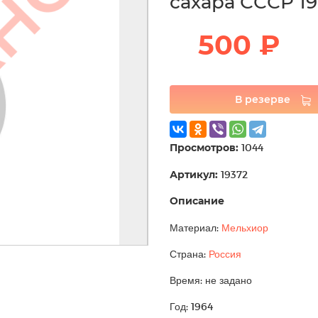
сахара СССР 1
500 ₽
В резерве
Просмотров:
1044
Артикул:
19372
Описание
Материал:
Мельхиор
Страна:
Россия
Время: не задано
Год: 1964