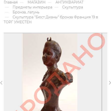
Главная
МАГАЗИН
АНТИКВАРИАТ
Предметы интерьера
Скульптура
Бронза, латунь
Скульптура "Бюст Дианы" бронза Франция 19 в
ТОРГ УМЕСТЕН