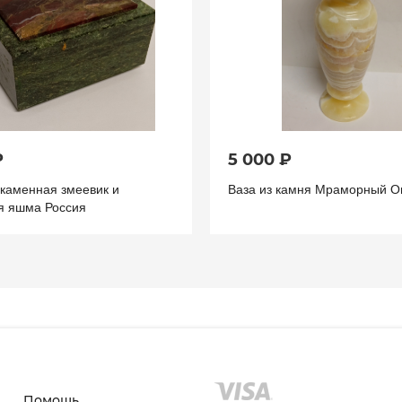
₽
5 000 ₽
 каменная змеевик и
Ваза из камня Мраморный О
я яшма Россия
Помощь