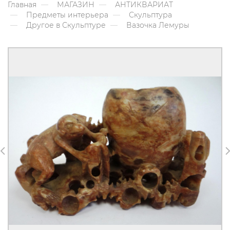
Главная
МАГАЗИН
АНТИКВАРИАТ
Предметы интерьера
Скульптура
Другое в Скульптуре
Вазочка Лемуры