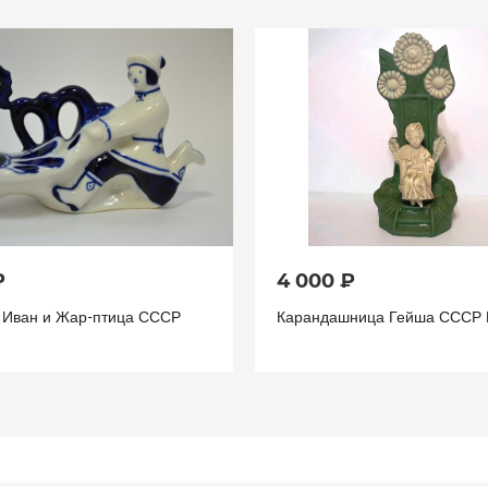
₽
4 000 ₽
а Иван и Жар-птица СССР
Карандашница Гейша СССР 