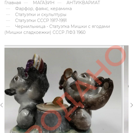
Главная
МАГАЗИН
АНТИКВАРИАТ
Фарфор, фаянс, керамика
Статуэтки и скульптуры
Статуэтки СССР 1917-1991
Чернильница - Статуэтка Мишки с ягодами
(Мишки сладкоежки) СССР ЛФЗ 1960