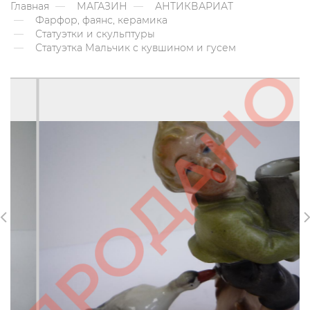
Главная
МАГАЗИН
АНТИКВАРИАТ
Фарфор, фаянс, керамика
Статуэтки и скульптуры
Статуэтка Мальчик с кувшином и гусем