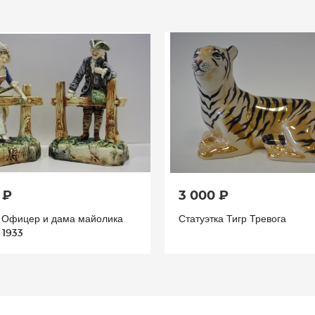
 ₽
3 000 ₽
а Офицер и дама майолика
Статуэтка Тигр Тревога
 1933