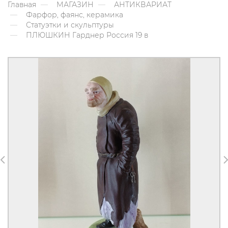
Главная
МАГАЗИН
АНТИКВАРИАТ
Фарфор, фаянс, керамика
Статуэтки и скульптуры
ПЛЮШКИН Гарднер Россия 19 в