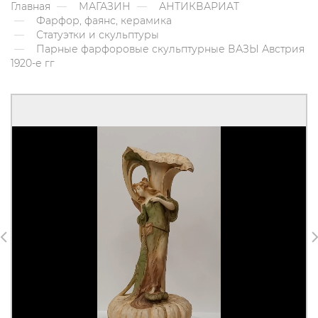
Главная
МАГАЗИН
АНТИКВАРИАТ
Фарфор, фаянс, керамика
Статуэтки и скульптуры
Парные фарфоровые скульптурные ВАЗЫ Австрия
1920-е гг