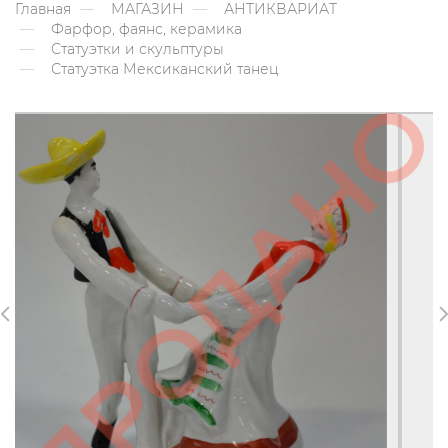
Главная
МАГАЗИН
АНТИКВАРИАТ
Фарфор, фаянс, керамика
Статуэтки и скульптуры
Статуэтка Мексиканский танец