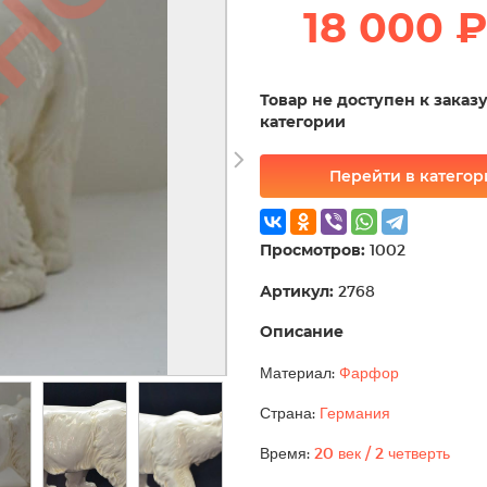
18 000 ₽
Товар не доступен к заказ
категории
Перейти в катего
Просмотров:
1002
Артикул:
2768
Описание
Материал:
Фарфор
Страна:
Германия
Время:
20 век / 2 четверть