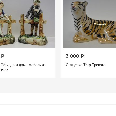
 ₽
3 000 ₽
а Офицер и дама майолика
Статуэтка Тигр Тревога
 1933