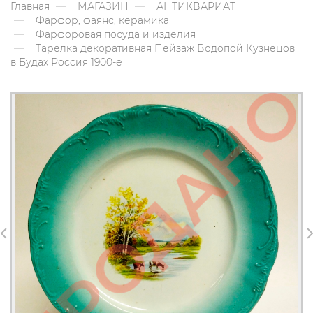
Главная
МАГАЗИН
АНТИКВАРИАТ
Фарфор, фаянс, керамика
Фарфоровая посуда и изделия
Тарелка декоративная Пейзаж Водопой Кузнецов
в Будах Россия 1900-е