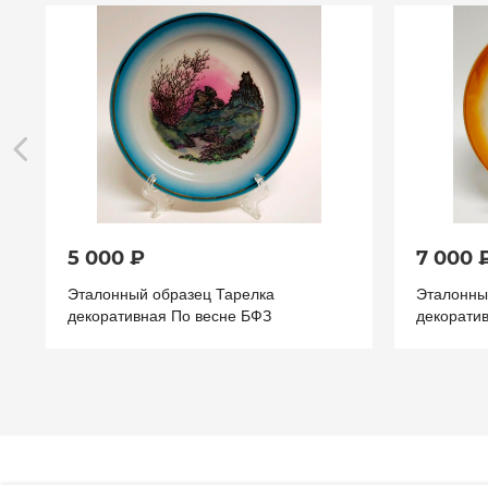
5 000 ₽
7 000 
Эталонный образец Тарелка
Эталонны
декоративная По весне БФЗ
декорати