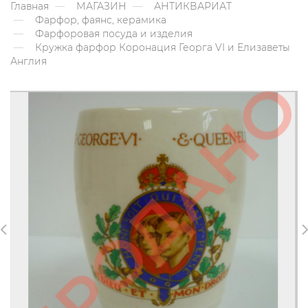
Главная
МАГАЗИН
АНТИКВАРИАТ
Фарфор, фаянс, керамика
Фарфоровая посуда и изделия
Кружка фарфор Коронация Георга VI и Елизаветы
Англия