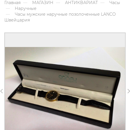
Главная
МАГАЗИН
АНТИКВАРИАТ
Часы
Наручные
Часы мужские наручные позолоченные LANCO
Швейцария